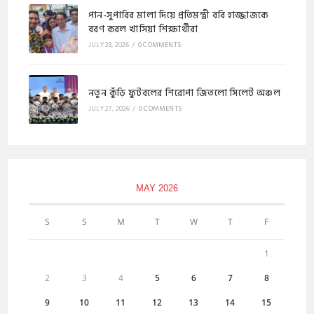
পান-সুপারির মালা দিয়ে প্রতিমন্ত্রী ববি হাজ্জাজকে
বরণ করল খাসিয়া শিক্ষার্থীরা
JULY 28, 2026
/
0 COMMENTS
নতুন কুঁড়ি ফুটবলের শিরোপা জিতলো সিলেট অঞ্চল
JULY 27, 2026
/
0 COMMENTS
MAY 2026
S
S
M
T
W
T
F
1
2
3
4
5
6
7
8
9
10
11
12
13
14
15