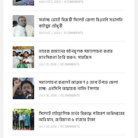
AUGUST 2, 2026
/
0 COMMENTS
সর্বোচ্চ ভোটে বিজয়ী সিলেট জেলা বিএনপি সভাপতি
কাইয়ুম চৌধুরী
AUGUST 1, 2026
/
0 COMMENTS
​​তারেক রহমানের গঠনমূলক সমালোচনা করার
মানসিকতা তৈরি করুন: সারজিস
JULY 31, 2026
/
0 COMMENTS
সমালোচনা করলেই আক্রমণ ও চোখ উপড়ে ফেলা
হচ্ছে: এনসিপি আহ্বায়ক নাহিদ ইসলাম
JULY 30, 2026
/
0 COMMENTS
​সিলেটে হাইড্রোলিক হর্নের বিরুদ্ধে পরিবেশ অধিদপ্তরের
অভিযান, জরিমানা ৬ হাজার টাকা
JULY 28, 2026
/
0 COMMENTS