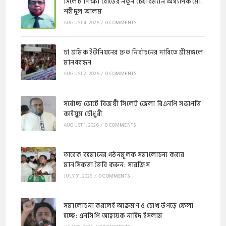
সিলেট শিক্ষা বোর্ডের নতুন চেয়ারম্যান অধ্যাপক মো.
শহীদুল আলম
AUGUST 4, 2026
/
0 COMMENTS
চা শ্রমিক ইউনিয়নের দ্রুত নির্বাচনের দাবিতে শ্রীমঙ্গলে
মানববন্ধন
AUGUST 2, 2026
/
0 COMMENTS
সর্বোচ্চ ভোটে বিজয়ী সিলেট জেলা বিএনপি সভাপতি
কাইয়ুম চৌধুরী
AUGUST 1, 2026
/
0 COMMENTS
​​তারেক রহমানের গঠনমূলক সমালোচনা করার
মানসিকতা তৈরি করুন: সারজিস
JULY 31, 2026
/
0 COMMENTS
সমালোচনা করলেই আক্রমণ ও চোখ উপড়ে ফেলা
হচ্ছে: এনসিপি আহ্বায়ক নাহিদ ইসলাম