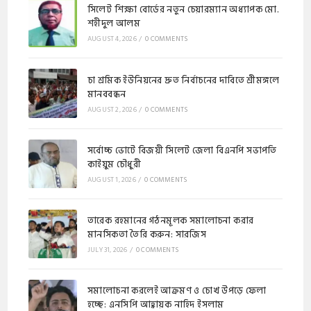
সিলেট শিক্ষা বোর্ডের নতুন চেয়ারম্যান অধ্যাপক মো.
শহীদুল আলম
AUGUST 4, 2026
/
0 COMMENTS
চা শ্রমিক ইউনিয়নের দ্রুত নির্বাচনের দাবিতে শ্রীমঙ্গলে
মানববন্ধন
AUGUST 2, 2026
/
0 COMMENTS
সর্বোচ্চ ভোটে বিজয়ী সিলেট জেলা বিএনপি সভাপতি
কাইয়ুম চৌধুরী
AUGUST 1, 2026
/
0 COMMENTS
​​তারেক রহমানের গঠনমূলক সমালোচনা করার
মানসিকতা তৈরি করুন: সারজিস
JULY 31, 2026
/
0 COMMENTS
সমালোচনা করলেই আক্রমণ ও চোখ উপড়ে ফেলা
হচ্ছে: এনসিপি আহ্বায়ক নাহিদ ইসলাম