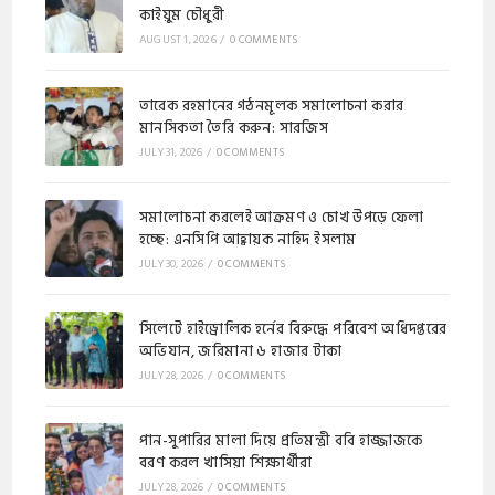
কাইয়ুম চৌধুরী
AUGUST 1, 2026
/
0 COMMENTS
​​তারেক রহমানের গঠনমূলক সমালোচনা করার
মানসিকতা তৈরি করুন: সারজিস
JULY 31, 2026
/
0 COMMENTS
সমালোচনা করলেই আক্রমণ ও চোখ উপড়ে ফেলা
হচ্ছে: এনসিপি আহ্বায়ক নাহিদ ইসলাম
JULY 30, 2026
/
0 COMMENTS
​সিলেটে হাইড্রোলিক হর্নের বিরুদ্ধে পরিবেশ অধিদপ্তরের
অভিযান, জরিমানা ৬ হাজার টাকা
JULY 28, 2026
/
0 COMMENTS
পান-সুপারির মালা দিয়ে প্রতিমন্ত্রী ববি হাজ্জাজকে
বরণ করল খাসিয়া শিক্ষার্থীরা
JULY 28, 2026
/
0 COMMENTS