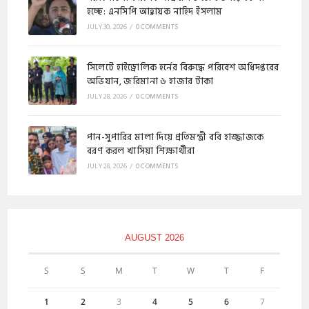
হচ্ছে: এনসিপি আহ্বায়ক নাহিদ ইসলাম
JULY 30, 2026
/
0 COMMENTS
​সিলেটে হাইড্রোলিক হর্নের বিরুদ্ধে পরিবেশ অধিদপ্তরের
অভিযান, জরিমানা ৬ হাজার টাকা
JULY 28, 2026
/
0 COMMENTS
পান-সুপারির মালা দিয়ে প্রতিমন্ত্রী ববি হাজ্জাজকে
বরণ করল খাসিয়া শিক্ষার্থীরা
JULY 28, 2026
/
0 COMMENTS
AUGUST 2026
S
S
M
T
W
T
F
1
2
3
4
5
6
7