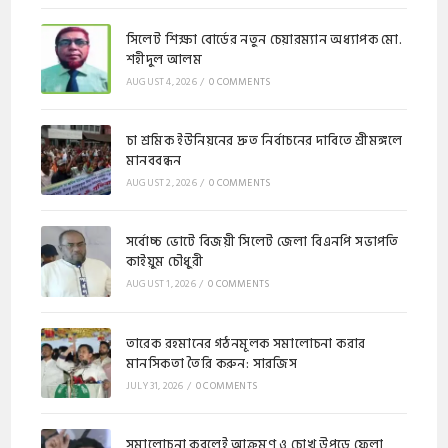
সিলেট শিক্ষা বোর্ডের নতুন চেয়ারম্যান অধ্যাপক মো.
শহীদুল আলম
AUGUST 4, 2026
/
0 COMMENTS
চা শ্রমিক ইউনিয়নের দ্রুত নির্বাচনের দাবিতে শ্রীমঙ্গলে
মানববন্ধন
AUGUST 2, 2026
/
0 COMMENTS
সর্বোচ্চ ভোটে বিজয়ী সিলেট জেলা বিএনপি সভাপতি
কাইয়ুম চৌধুরী
AUGUST 1, 2026
/
0 COMMENTS
​​তারেক রহমানের গঠনমূলক সমালোচনা করার
মানসিকতা তৈরি করুন: সারজিস
JULY 31, 2026
/
0 COMMENTS
সমালোচনা করলেই আক্রমণ ও চোখ উপড়ে ফেলা