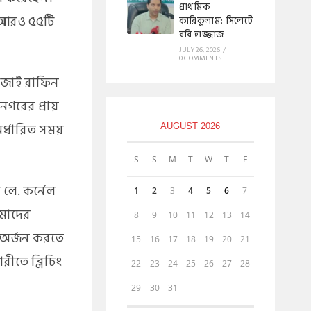
প্রাথমিক
ত আরও ৫৫টি
কারিকুলাম: সিলেটে
ববি হাজ্জাজ
JULY 26, 2026
/
0 COMMENTS
রেজাই রাফিন
গরের প্রায়
নির্ধারিত সময়
AUGUST 2026
S
S
M
T
W
T
F
 লে. কর্নেল
1
2
3
4
5
6
7
মাদের
8
9
10
11
12
13
14
া অর্জন করতে
15
16
17
18
19
20
21
রীতে ব্লিচিং
22
23
24
25
26
27
28
29
30
31