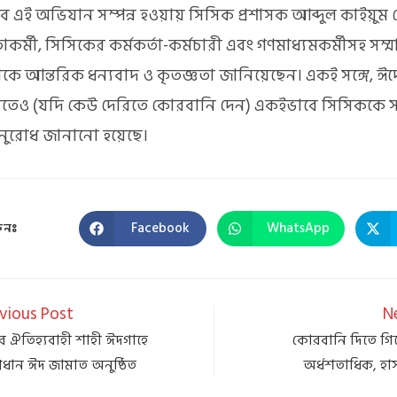
 এই অভিযান সম্পন্ন হওয়ায় সিসিক প্রশাসক আব্দুল কাইয়ুম 
নতাকর্মী, সিসিকের কর্মকর্তা-কর্মচারী এবং গণমাধ্যমকর্মীসহ সম্
কে আন্তরিক ধন্যবাদ ও কৃতজ্ঞতা জানিয়েছেন। একই সঙ্গে, ঈদে
তেও (যদি কেউ দেরিতে কোরবানি দেন) একইভাবে সিসিককে 
ুরোধ জানানো হয়েছে।
Facebook
WhatsApp
ুনঃ
vious Post
N
র ঐতিহ্যবাহী শাহী ঈদগাহে
​কোরবানি দিতে গ
্রধান ঈদ জামাত অনুষ্ঠিত
অর্ধশতাধিক, হাস