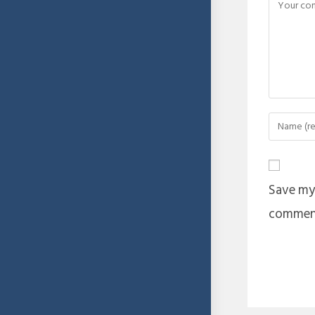
Save my 
commen