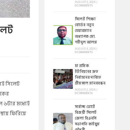
AUGUST 5, 2026
/
0 COMMENTS
সিলেট শিক্ষা
বোর্ডের নতুন
িলেট
চেয়ারম্যান
অধ্যাপক মো.
শহীদুল আলম
AUGUST 4, 2026
/
0 COMMENTS
চা শ্রমিক
ইউনিয়নের দ্রুত
নির্বাচনের দাবিতে
্যেই সিলেট
শ্রীমঙ্গলে মানববন্ধন
AUGUST 2, 2026
/
সিকের
0 COMMENTS
েল ৬টার মধ্যেই
সর্বোচ্চ ভোটে
স্থায় ফিরিয়ে
বিজয়ী সিলেট
জেলা বিএনপি
সভাপতি কাইয়ুম