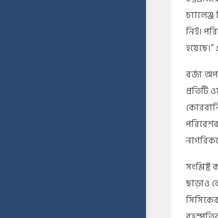
চ্যালেঞ্
নিই। পরি
হয়েছে।”
বর্জ্য 
প্রতিটি
কোরবানি
পরিবেশবা
নাগরিকদ
সংশ্লিষ্
ছাড়াও ব
সিসিকের 
বৃহস্পতি