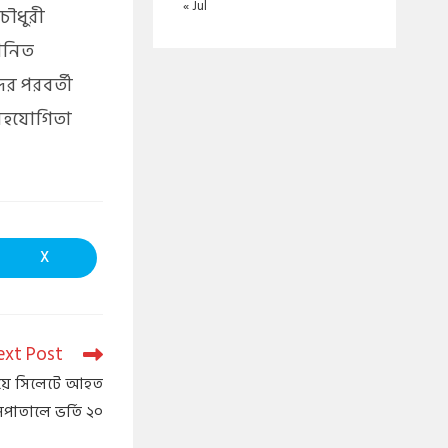
« Jul
চৌধুরী
মানিত
র পরবর্তী
সহযোগিতা
X
ext Post
িয়ে সিলেটে আহত
পাতালে ভর্তি ২০