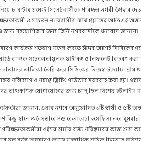
জ নিয়ে ৮ ঘণ্টার মধ্যেই সিলেটবাসীকে পরিচ্ছন্ন নগরী উপহার দেওয়
চ্ছন্নতাকর্মী ও সচেতন নগরবাসীর যৌথ প্রয়াসেই আজ এই অর্জন
 এ জন্য সহযোগিতার জন্য তিনি নগরবাসীকে ধন্যবাদ জানান।
অপসারণ কার্যক্রম শতভাগ সফল করতে ঈদের আগেই সিসিকের পক
 ওয়ার্ডে ব্যাপক সচেতনতামূলক মাইকিং ও লিফলেট বিতরণ করা
দাতাদের তালিকা তৈরি করে সিসিকের নিজস্ব উদ্যোগে প্রায় 
ন্ধব পলিব্যাগ ও পর্যাপ্ত ব্লিচিং পাউডার সরবরাহ করা হয়। এছা
ের তাৎক্ষণিক যোগাযোগের জন্য চালু ছিল বিশেষ হটলাইন নম
ট কর্মকর্তারা জানান, এবার নগরে অনুমোদিত ১টি স্থায়ী ও ৫টি অস্
েশ কিছু স্থানে অবৈধভাবে পশু কেনাবেচা হয়েছিল। তবে বুধবার
পরিচ্ছন্নতাকর্মীরা ওইসব হাটের বর্জ্য পরিষ্কারের কাজ শুরু ক
বার মূল বর্জ্য অপসারণ কাজে সহস্রাধিক শ্রমিক দিনরাত পরিশ্