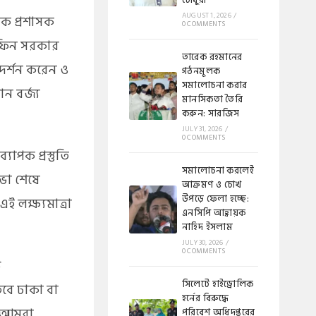
চৌধুরী
AUGUST 1, 2026
/
িক প্রশাসক
0 COMMENTS
রাফিন সরকার
​​তারেক রহমানের
িদর্শন করেন ও
গঠনমূলক
সমালোচনা করার
ন বর্জ্য
মানসিকতা তৈরি
করুন: সারজিস
JULY 31, 2026
/
0 COMMENTS
যাপক প্রস্তুতি
সমালোচনা করলেই
সভা শেষে
আক্রমণ ও চোখ
উপড়ে ফেলা হচ্ছে:
ই লক্ষ্যমাত্রা
এনসিপি আহ্বায়ক
নাহিদ ইসলাম
JULY 30, 2026
/
0 COMMENTS
ি
​সিলেটে হাইড্রোলিক
তবে ঢাকা বা
হর্নের বিরুদ্ধে
, আমরা
পরিবেশ অধিদপ্তরের