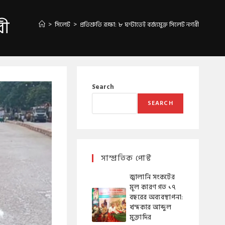
রী
>
সিলেট
>
প্রতিশ্রুতি রক্ষা: ৮ ঘণ্টাতেই বর্জ্যমুক্ত সিলেট নগরী
Search
SEARCH
সাম্প্রতিক পোস্ট
জ্বালানি সংকটের
মূল কারণ গত ১৭
বছরের অব্যবস্থাপনা:
খন্দকার আব্দুল
মুক্তাদির