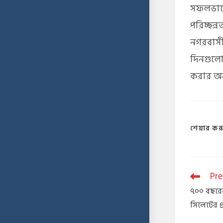
সফলভাবে
পরিচ্ছন্
নগরবাসী
দিনগুলো
করার অন
শেয়ার কর
Pre
​৭০০ বছরে
সিলেটের প