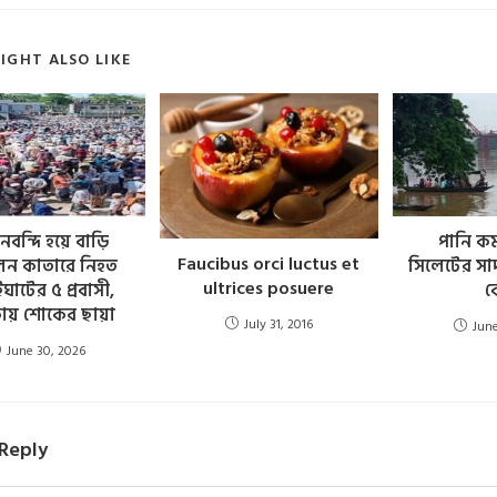
IGHT ALSO LIKE
বন্দি হয়ে বাড়ি
পানি ক
Faucibus orci luctus et
েন কাতারে নিহত
সিলেটের সা
ultrices posuere
ঘাটের ৫ প্রবাসী,
কে
ায় শোকের ছায়া
July 31, 2016
June
June 30, 2026
 Reply