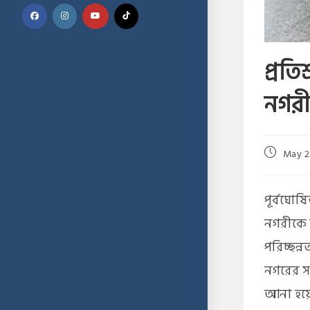
প্রতি
নগর
May 2
পূর্বঘোষ
নগরীকে স
পরিচ্ছন্
নগরের সব
আনা হয়