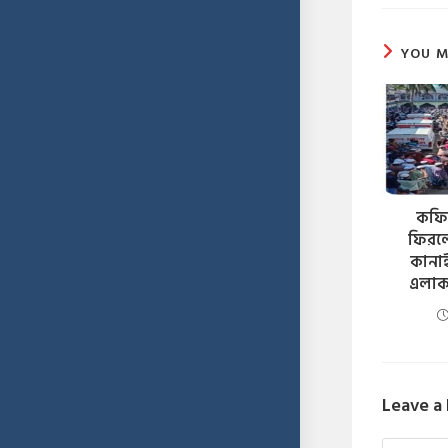
YOU M
কফিন
ফিরল
কানাই
এলাক
Leave a