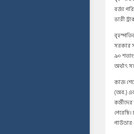
বর্জ্য প
ভারী ট্র
বৃহস্পতি
সরকার স
৯০ শতাংশ
অর্থাৎ সন
কাজ শেষে
(অব.) 
কর্মীদের
পেরেছি। 
পাউডার ও