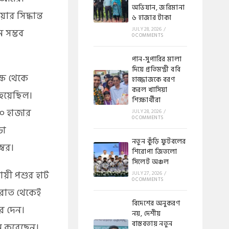
অভিযান, জরিমানা
ার সিদ্ধান্ত
৬ হাজার টাকা
JULY 28, 2026
/
 সম্ভব
0 COMMENTS
পান-সুপারির মালা
দিয়ে প্রতিমন্ত্রী ববি
্ষ থেকে
হাজ্জাজকে বরণ
করল খাসিয়া
 হয়েছিল।
শিক্ষার্থীরা
৩০ হাজার
JULY 28, 2026
/
0 COMMENTS
ড়া
নতুন কুঁড়ি ফুটবলের
্বর।
শিরোপা জিতলো
সিলেট অঞ্চল
থায়ী পশুর হাট
JULY 27, 2026
/
0 COMMENTS
 রাত থেকেই
বিদেশের অনুকরণ
রে দেন।
নয়, দেশীয়
বাস্তবতায় নতুন
রম করেছেন।