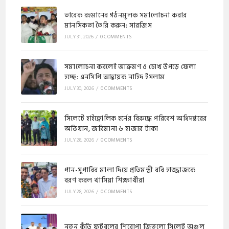
​​তারেক রহমানের গঠনমূলক সমালোচনা করার
মানসিকতা তৈরি করুন: সারজিস
JULY 31, 2026
/
0 COMMENTS
সমালোচনা করলেই আক্রমণ ও চোখ উপড়ে ফেলা
হচ্ছে: এনসিপি আহ্বায়ক নাহিদ ইসলাম
JULY 30, 2026
/
0 COMMENTS
​সিলেটে হাইড্রোলিক হর্নের বিরুদ্ধে পরিবেশ অধিদপ্তরের
অভিযান, জরিমানা ৬ হাজার টাকা
JULY 28, 2026
/
0 COMMENTS
পান-সুপারির মালা দিয়ে প্রতিমন্ত্রী ববি হাজ্জাজকে
বরণ করল খাসিয়া শিক্ষার্থীরা
JULY 28, 2026
/
0 COMMENTS
নতুন কুঁড়ি ফুটবলের শিরোপা জিতলো সিলেট অঞ্চল