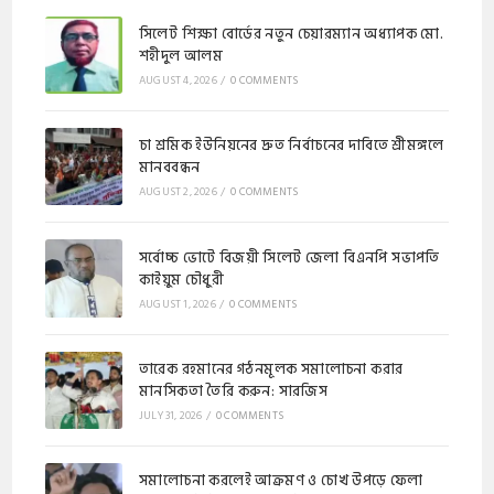
সিলেট শিক্ষা বোর্ডের নতুন চেয়ারম্যান অধ্যাপক মো.
শহীদুল আলম
AUGUST 4, 2026
/
0 COMMENTS
চা শ্রমিক ইউনিয়নের দ্রুত নির্বাচনের দাবিতে শ্রীমঙ্গলে
মানববন্ধন
AUGUST 2, 2026
/
0 COMMENTS
সর্বোচ্চ ভোটে বিজয়ী সিলেট জেলা বিএনপি সভাপতি
কাইয়ুম চৌধুরী
AUGUST 1, 2026
/
0 COMMENTS
​​তারেক রহমানের গঠনমূলক সমালোচনা করার
মানসিকতা তৈরি করুন: সারজিস
JULY 31, 2026
/
0 COMMENTS
সমালোচনা করলেই আক্রমণ ও চোখ উপড়ে ফেলা