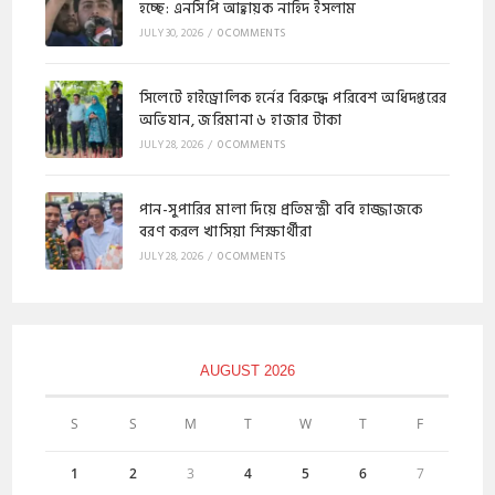
হচ্ছে: এনসিপি আহ্বায়ক নাহিদ ইসলাম
JULY 30, 2026
/
0 COMMENTS
​সিলেটে হাইড্রোলিক হর্নের বিরুদ্ধে পরিবেশ অধিদপ্তরের
অভিযান, জরিমানা ৬ হাজার টাকা
JULY 28, 2026
/
0 COMMENTS
পান-সুপারির মালা দিয়ে প্রতিমন্ত্রী ববি হাজ্জাজকে
বরণ করল খাসিয়া শিক্ষার্থীরা
JULY 28, 2026
/
0 COMMENTS
AUGUST 2026
S
S
M
T
W
T
F
1
2
3
4
5
6
7