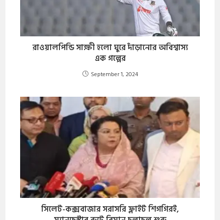
রাওয়ালপিন্ডি সাক্ষী হলো ঘুরে দাঁড়ানোর অবিশ্বাস্য
এক গল্পের
September 1, 2024
​সিলেট-কক্সবাজার সরাসরি ফ্লাইট শিগগিরই,
ম্যানচেস্টার রুটে বিমান চলাচল শুরু