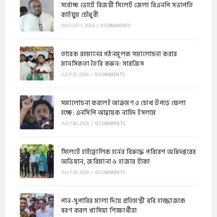
সর্বোচ্চ ভোটে বিজয়ী সিলেট জেলা বিএনপি সভাপতি
কাইয়ুম চৌধুরী
AUGUST 1, 2026
/
0 COMMENTS
​​তারেক রহমানের গঠনমূলক সমালোচনা করার
মানসিকতা তৈরি করুন: সারজিস
JULY 31, 2026
/
0 COMMENTS
সমালোচনা করলেই আক্রমণ ও চোখ উপড়ে ফেলা
হচ্ছে: এনসিপি আহ্বায়ক নাহিদ ইসলাম
JULY 30, 2026
/
0 COMMENTS
​সিলেটে হাইড্রোলিক হর্নের বিরুদ্ধে পরিবেশ অধিদপ্তরের
অভিযান, জরিমানা ৬ হাজার টাকা
JULY 28, 2026
/
0 COMMENTS
পান-সুপারির মালা দিয়ে প্রতিমন্ত্রী ববি হাজ্জাজকে
বরণ করল খাসিয়া শিক্ষার্থীরা