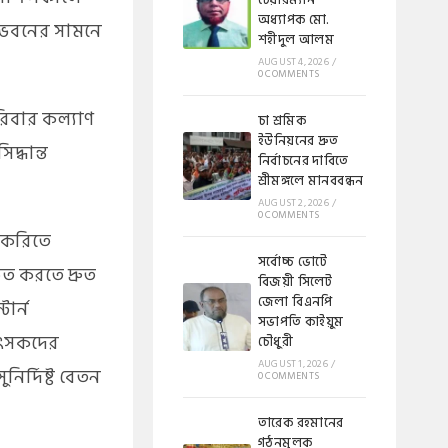
চেয়ারম্যান
অধ্যাপক মো.
 ভবনের সামনে
শহীদুল আলম
AUGUST 4, 2026
/
0 COMMENTS
পরিবার কল্যাণ
চা শ্রমিক
ইউনিয়নের দ্রুত
দ্ধান্ত
নির্বাচনের দাবিতে
শ্রীমঙ্গলে মানববন্ধন
AUGUST 2, 2026
/
0 COMMENTS
 চাকরিতে
সর্বোচ্চ ভোটে
ত করতে দ্রুত
বিজয়ী সিলেট
জেলা বিএনপি
টার্ন
সভাপতি কাইয়ুম
িৎসকদের
চৌধুরী
AUGUST 1, 2026
/
ির্দিষ্ট বেতন
0 COMMENTS
​​তারেক রহমানের
গঠনমূলক