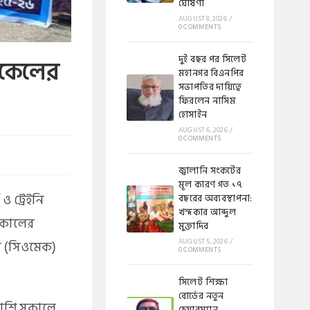
ঘোষণা
AUGUST 8, 2026
/
0 COMMENTS
দুই বছর পর সিলেট
িকেলের
মহানগর বিএনপির
সভাপতির দায়িত্বে
ফিরলেন নাসিম
হোসাইন
AUGUST 6, 2026
/
0 COMMENTS
জ্বালানি সংকটের
মূল কারণ গত ১৭
 ও ট্রেইনি
বছরের অব্যবস্থাপনা:
খন্দকার আব্দুল
্টকালের
মুক্তাদির
AUGUST 5, 2026
/
 (সিওমেক)
0 COMMENTS
সিলেট শিক্ষা
বোর্ডের নতুন
পাশি সকালে