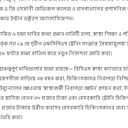
ম এ জি ওসমানী মেডিকেল কলেজ ও হাসপাতালের প্রশাসনিক
করে ইন্টার্ন ডক্টরস অ্যাসোসিয়েশন।
ষিত ৬ দফা দাবির মধ্যে প্রধান দাবিটি হলো, স্বাস্থ্য শিক্ষা ও 
তৃক গত ১৯ মে গৃহীত এফসিপিএস ট্রেনিং সংক্রান্ত ‘বৈষম্যমূলক’ সি
 ঘণ্টার মধ্যে বাতিল করে নতুন নির্দেশনা জারি করা।
গুরুত্বপূর্ণ দাবিগুলোর মধ্যে রয়েছে— বিসিএস স্বাস্থ্য ক্যাডারে
 বয়সসীমা বাড়িয়ে ৩৪ বছর করা, চিকিৎসকদের নিরাপত্তা নিশ্চি
াইব্যুনালের আওতায় ‘স্বাস্থ্যকর্মী নিরাপত্তা আইন’ প্রণয়ন করা, ইন্
দের মাসিক বেতন ৩০ হাজার টাকা এবং বেসরকারি ট্রেইনি চিক
 হাজার টাকায় উন্নীত করাসহ বেসরকারি চিকিৎসকদের জন্য সুন
তৈরি করা।