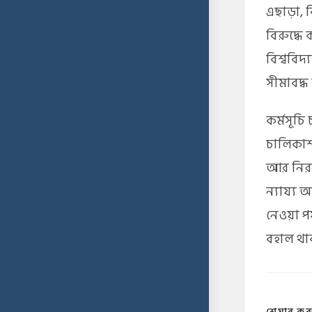
এছাড়া, 
বিরুদ্ধ
বিশ্ববিদ
সীমাবদ্ধ
কর্মসূচি 
চালিকাশক
আর নিরা
ন্যায্য 
নেওয়া পর্
বহাল থাক
শেয়ার কর