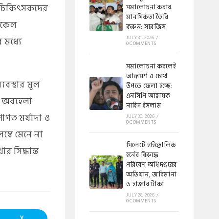
া চিকিৎসকদের
সমালোচনা করার
মানসিকতা তৈরি
ডিকেল
করুন: সারজিস
JULY 31, 2026
/
 মধ্যে
0 COMMENTS
সমালোচনা করলেই
আক্রমণ ও চোখ
্যবস্থার মূল
উপড়ে ফেলা হচ্ছে:
এনসিপি আহ্বায়ক
য, অবহেলা
নাহিদ ইসলাম
াগত মর্যাদা ও
JULY 30, 2026
/
0 COMMENTS
্বে মেনে না
​সিলেটে হাইড্রোলিক
র সিদ্ধান্ত
হর্নের বিরুদ্ধে
পরিবেশ অধিদপ্তরের
অভিযান, জরিমানা
৬ হাজার টাকা
JULY 28, 2026
/
0 COMMENTS
X