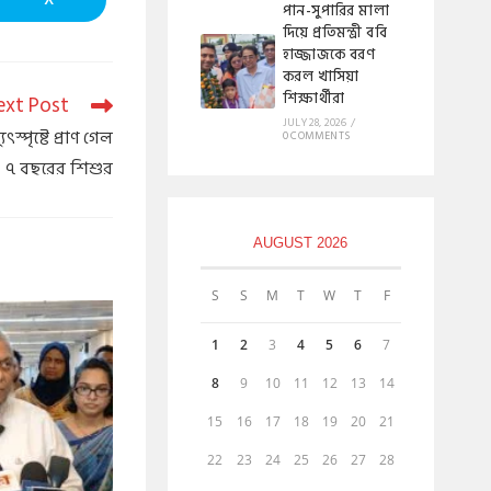
পান-সুপারির মালা
দিয়ে প্রতিমন্ত্রী ববি
হাজ্জাজকে বরণ
করল খাসিয়া
শিক্ষার্থীরা
ext Post
JULY 28, 2026
/
ৎস্পৃষ্টে প্রাণ গেল
0 COMMENTS
৭ বছরের শিশুর
AUGUST 2026
S
S
M
T
W
T
F
1
2
3
4
5
6
7
8
9
10
11
12
13
14
15
16
17
18
19
20
21
22
23
24
25
26
27
28