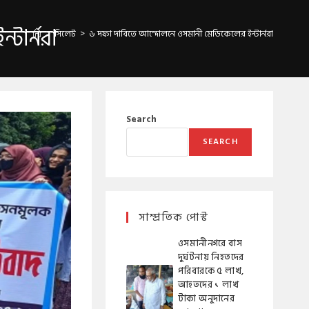
টার্নরা
>
সিলেট
>
৬ দফা দাবিতে আন্দোলনে ওসমানী মেডিকেলের ইন্টার্নরা
Search
SEARCH
সাম্প্রতিক পোস্ট
ওসমানীনগরে বাস
দুর্ঘটনায় নিহতদের
পরিবারকে ৫ লাখ,
আহতদের ১ লাখ
টাকা অনুদানের