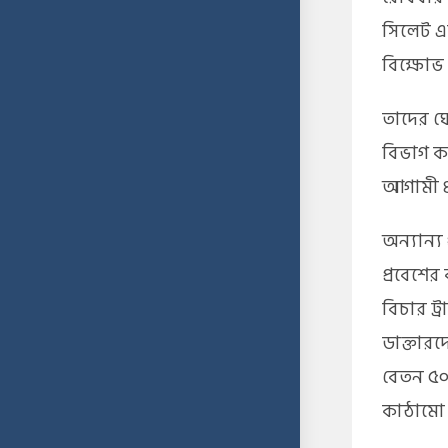
সিলেট এ
বিক্ষোভ 
তাদের ঘো
বিভাগ কর্
আগামী ৪৮
অন্যান্য 
প্রবেশের
বিচার ট্র
ডাক্তার
বেতন ৫০
কাঠামো 