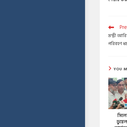
Pre
মন্ত্রী আ
পরিবহণ ধর্
YOU M
সিলেট
ডুয়ে