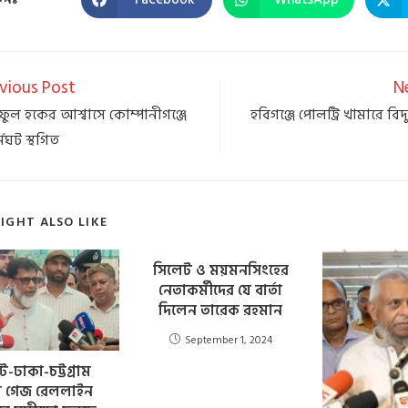
vious Post
N
রিফুল হকের আশ্বাসে কোম্পানীগঞ্জে
হবিগঞ্জে পোলট্রি খামারে বিদ্যু
মঘট স্থগিত
IGHT ALSO LIKE
সিলেট ও ময়মনসিংহের
নেতাকর্মীদের যে বার্তা
দিলেন তারেক রহমান
September 1, 2024
-ঢাকা-চট্টগ্রাম
ল গেজ রেললাইন