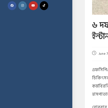
৬ দফ
ইন্টার
June 7
এফসিপিএস ট
চিকিৎসকদ
কর্মবির
হাসপাতাল
রোববার 