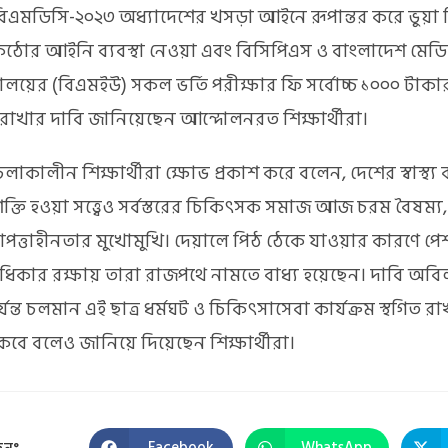
বিএমডিসি-২০২৩ অধ্যাদেশের খসড়া আইনে রূপান্তর করে ভুয়
ে কঠোর আইনি ব্যবস্থা নেওয়া এবং বিসিপিএস ও বাংলাদেশ মে
্যালয়ের (বিএমইউ) সকল ভর্তি পরীক্ষার ফি সর্বোচ্চ ১০০০ টাকার
 রাখার দাবি জানিয়েছেন আন্দোলনরত শিক্ষার্থীরা।
চলাকালীন শিক্ষার্থীরা ক্ষোভ প্রকাশ করে বলেন, দেশের স্বাস্থ্য ব
্তি হওয়া সত্ত্বেও সর্বস্তরের চিকিৎসক সমাজ আজ চরম বৈষম্
পত্তাহীনতার মুখোমুখি। দেয়ালে পিঠ ঠেকে যাওয়ার কারণে পেশ
অধিকার রক্ষায় তারা রাজপথে নামতে বাধ্য হয়েছেন। দাবি অবিলম
যন্ত চলমান এই ছাত্র ধর্মঘট ও চিকিৎসাসেবা কার্যক্রম স্থগিত রাখা
বে বলেও জানিয়ে দিয়েছেন শিক্ষার্থীরা।
Facebook
WhatsApp
ুনঃ