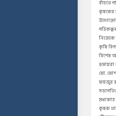
বাঁচতে প
কৃষকের 
উদ্যোক্ত
পরিকল্প
নিজেকে 
কৃষি বি
বিশেষ অত
হুমায়রা 
মো. মোশা
ফয়জুর র
সভাপতির
মধ্যকার 
কৃষক তা