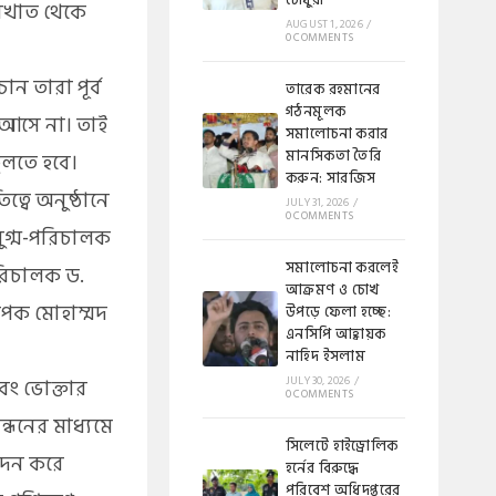
চৌধুরী
ষিখাত থেকে
AUGUST 1, 2026
/
0 COMMENTS
ন তারা পূর্ব
​​তারেক রহমানের
গঠনমূলক
 আসে না। তাই
সমালোচনা করার
মানসিকতা তৈরি
ুলতে হবে।
করুন: সারজিস
বে অনুষ্ঠানে
JULY 31, 2026
/
0 COMMENTS
যুগ্ম-পরিচালক
সমালোচনা করলেই
পরিচালক ড.
আক্রমণ ও চোখ
াপক মোহাম্মদ
উপড়ে ফেলা হচ্ছে:
এনসিপি আহ্বায়ক
নাহিদ ইসলাম
বং ভোক্তার
JULY 30, 2026
/
0 COMMENTS
ন্ধনের মাধ্যমে
​সিলেটে হাইড্রোলিক
পাদন করে
হর্নের বিরুদ্ধে
পরিবেশ অধিদপ্তরের