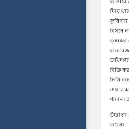
কীভাবে ভ
দিয়ে থা
কৃষিপণ্য
বিষয়ে লক
কৃষকের 
বাজারজাত
অধিদপ্তর
বিক্রি ক
তিনি বলে
দেয়ার ক
পারেন। 
উদ্বোধন 
করেন।