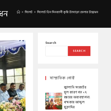
োধন
>
সিলেট
>
সিলেটে তিন দিনব্যাপী কৃষি উদ্যোক্তা মেলার উদ্বোধন
Search
SEARCH
সাম্প্রতিক পোস্ট
জ্বালানি সংকটের
মূল কারণ গত ১৭
বছরের অব্যবস্থাপনা:
খন্দকার আব্দুল
মুক্তাদির