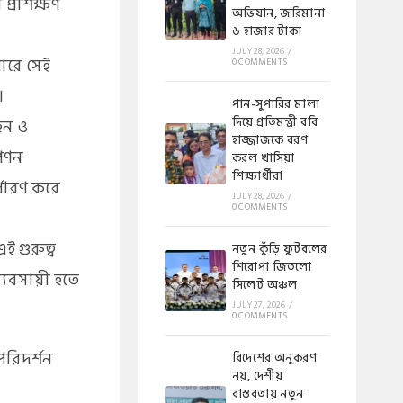
প্রশিক্ষণ
অভিযান, জরিমানা
৬ হাজার টাকা
JULY 28, 2026
/
পারে সেই
0 COMMENTS
।
পান-সুপারির মালা
দিয়ে প্রতিমন্ত্রী ববি
হন ও
হাজ্জাজকে বরণ
িপণন
করল খাসিয়া
শিক্ষার্থীরা
্ধারণ করে
JULY 28, 2026
/
0 COMMENTS
ই গুরুত্ব
নতুন কুঁড়ি ফুটবলের
শিরোপা জিতলো
্যবসায়ী হতে
সিলেট অঞ্চল
JULY 27, 2026
/
0 COMMENTS
পরিদর্শন
বিদেশের অনুকরণ
নয়, দেশীয়
বাস্তবতায় নতুন