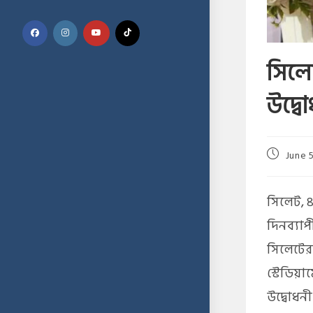
সিলে
উদ্ব
June 
সিলেট, ৪
দিনব্যাপ
সিলেটের
স্টেডিয়
উদ্বোধন