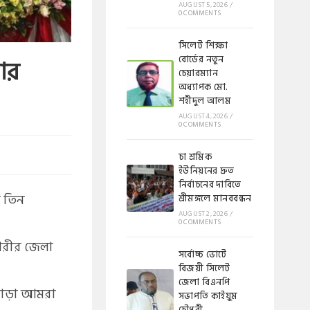
AUGUST 5, 2026
/
0 COMMENTS
সিলেট শিক্ষা
বোর্ডের নতুন
লার
চেয়ারম্যান
অধ্যাপক মো.
শহীদুল আলম
AUGUST 4, 2026
/
0 COMMENTS
চা শ্রমিক
ইউনিয়নের দ্রুত
নির্বাচনের দাবিতে
ে তিন
শ্রীমঙ্গলে মানববন্ধন
AUGUST 2, 2026
/
0 COMMENTS
গরীর জেলা
সর্বোচ্চ ভোটে
বিজয়ী সিলেট
জেলা বিএনপি
 ছাড়া আমরা
সভাপতি কাইয়ুম