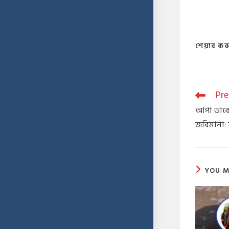
শেয়ার কর
Pre
আপা ডাকে 
জরিমানা: 
YOU M