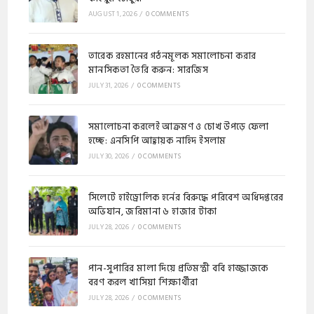
AUGUST 1, 2026
/
0 COMMENTS
​​তারেক রহমানের গঠনমূলক সমালোচনা করার
মানসিকতা তৈরি করুন: সারজিস
JULY 31, 2026
/
0 COMMENTS
সমালোচনা করলেই আক্রমণ ও চোখ উপড়ে ফেলা
হচ্ছে: এনসিপি আহ্বায়ক নাহিদ ইসলাম
JULY 30, 2026
/
0 COMMENTS
​সিলেটে হাইড্রোলিক হর্নের বিরুদ্ধে পরিবেশ অধিদপ্তরের
অভিযান, জরিমানা ৬ হাজার টাকা
JULY 28, 2026
/
0 COMMENTS
পান-সুপারির মালা দিয়ে প্রতিমন্ত্রী ববি হাজ্জাজকে
বরণ করল খাসিয়া শিক্ষার্থীরা
JULY 28, 2026
/
0 COMMENTS