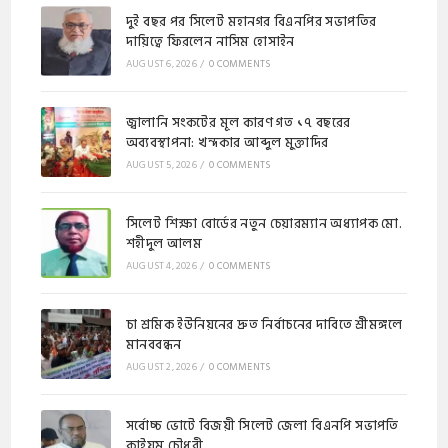
দুই বছর পর সিলেট মহানগর বিএনপির সভাপতির
দায়িত্বে ফিরলেন নাসিম হোসাইন
AUGUST 6, 2026
/
0 COMMENTS
জ্বালানি সংকটের মূল কারণ গত ১৭ বছরের
অব্যবস্থাপনা: খন্দকার আব্দুল মুক্তাদির
AUGUST 5, 2026
/
0 COMMENTS
সিলেট শিক্ষা বোর্ডের নতুন চেয়ারম্যান অধ্যাপক মো.
শহীদুল আলম
AUGUST 4, 2026
/
0 COMMENTS
চা শ্রমিক ইউনিয়নের দ্রুত নির্বাচনের দাবিতে শ্রীমঙ্গলে
মানববন্ধন
AUGUST 2, 2026
/
0 COMMENTS
সর্বোচ্চ ভোটে বিজয়ী সিলেট জেলা বিএনপি সভাপতি
কাইয়ুম চৌধুরী