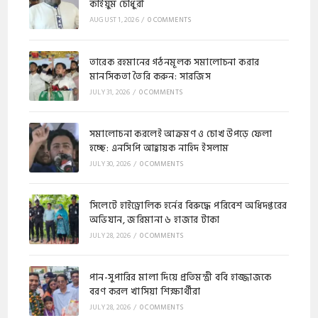
কাইয়ুম চৌধুরী
AUGUST 1, 2026
/
0 COMMENTS
​​তারেক রহমানের গঠনমূলক সমালোচনা করার
মানসিকতা তৈরি করুন: সারজিস
JULY 31, 2026
/
0 COMMENTS
সমালোচনা করলেই আক্রমণ ও চোখ উপড়ে ফেলা
হচ্ছে: এনসিপি আহ্বায়ক নাহিদ ইসলাম
JULY 30, 2026
/
0 COMMENTS
​সিলেটে হাইড্রোলিক হর্নের বিরুদ্ধে পরিবেশ অধিদপ্তরের
অভিযান, জরিমানা ৬ হাজার টাকা
JULY 28, 2026
/
0 COMMENTS
পান-সুপারির মালা দিয়ে প্রতিমন্ত্রী ববি হাজ্জাজকে
বরণ করল খাসিয়া শিক্ষার্থীরা
JULY 28, 2026
/
0 COMMENTS