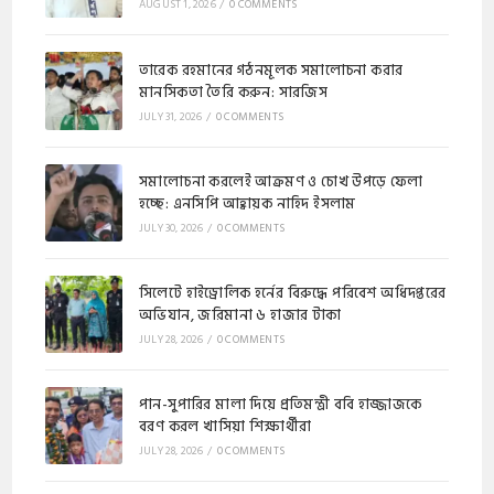
AUGUST 1, 2026
/
0 COMMENTS
​​তারেক রহমানের গঠনমূলক সমালোচনা করার
মানসিকতা তৈরি করুন: সারজিস
JULY 31, 2026
/
0 COMMENTS
সমালোচনা করলেই আক্রমণ ও চোখ উপড়ে ফেলা
হচ্ছে: এনসিপি আহ্বায়ক নাহিদ ইসলাম
JULY 30, 2026
/
0 COMMENTS
​সিলেটে হাইড্রোলিক হর্নের বিরুদ্ধে পরিবেশ অধিদপ্তরের
অভিযান, জরিমানা ৬ হাজার টাকা
JULY 28, 2026
/
0 COMMENTS
পান-সুপারির মালা দিয়ে প্রতিমন্ত্রী ববি হাজ্জাজকে
বরণ করল খাসিয়া শিক্ষার্থীরা
JULY 28, 2026
/
0 COMMENTS