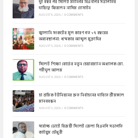
দুই বছর পর সিলেট মহানগর বিএনপির সভাপতির
দায়িত্বে ফিরলেন নাসিম হোসাইন
AUGUST 6, 2026
/
0 COMMENTS
জ্বালানি সংকটের মূল কারণ গত ১৭ বছরের
অব্যবস্থাপনা: খন্দকার আব্দুল মুক্তাদির
AUGUST 5, 2026
/
0 COMMENTS
সিলেট শিক্ষা বোর্ডের নতুন চেয়ারম্যান অধ্যাপক মো.
শহীদুল আলম
AUGUST 4, 2026
/
0 COMMENTS
চা শ্রমিক ইউনিয়নের দ্রুত নির্বাচনের দাবিতে শ্রীমঙ্গলে
মানববন্ধন
AUGUST 2, 2026
/
0 COMMENTS
সর্বোচ্চ ভোটে বিজয়ী সিলেট জেলা বিএনপি সভাপতি
কাইয়ুম চৌধুরী