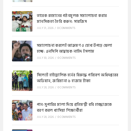
​​তারেক রহমানের গঠনমূলক সমালোচনা করার
মানসিকতা তৈরি করুন: সারজিস
JULY 31, 2026
/
0 COMMENTS
সমালোচনা করলেই আক্রমণ ও চোখ উপড়ে ফেলা
হচ্ছে: এনসিপি আহ্বায়ক নাহিদ ইসলাম
JULY 30, 2026
/
0 COMMENTS
​সিলেটে হাইড্রোলিক হর্নের বিরুদ্ধে পরিবেশ অধিদপ্তরের
অভিযান, জরিমানা ৬ হাজার টাকা
JULY 28, 2026
/
0 COMMENTS
পান-সুপারির মালা দিয়ে প্রতিমন্ত্রী ববি হাজ্জাজকে
বরণ করল খাসিয়া শিক্ষার্থীরা
JULY 28, 2026
/
0 COMMENTS