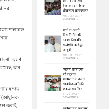
 কিনবেন,
ইউনিয়নের দ্রুত
নির্বাচনের দাবিতে
্তানির
শ্রীমঙ্গলে মানববন্ধন
AUGUST 2, 2026
/
0 COMMENTS
৪৫তম শাহাদাত
সর্বোচ্চ ভোটে
বিজয়ী সিলেট
শেষে
জেলা বিএনপি
সভাপতি কাইয়ুম
চৌধুরী
AUGUST 1, 2026
/
া ভালো লক্ষণ
0 COMMENTS
 হয়েছে, তার
​​তারেক রহমানের
গঠনমূলক
সমালোচনা করার
মানসিকতা তৈরি
পানি সম্পদ
করুন: সারজিস
JULY 31, 2026
/
জ’ (আধুনিক
0 COMMENTS
পশু জবাই,
সমালোচনা করলেই