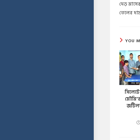
​দেড় মাসে
তেলের দা
YOU M
সিলেটে প
মৌমি’র
জটিলতা,