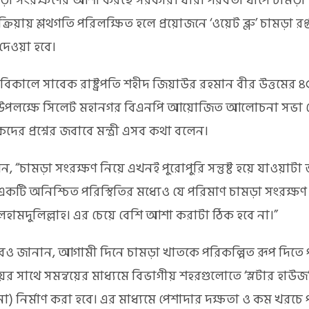
মড়া সংরক্ষণের আশা করছে সরকার। যারা পরবর্তী ধাপে চামড়া
রক্রিয়ায় শ্লথগতি পরিলক্ষিত হলে প্রয়োজনে ‘ওয়েট ব্লু’ চামড়া রপ
দেওয়া হবে।
 বিকালে সাবেক রাষ্ট্রপতি শহীদ জিয়াউর রহমান বীর উত্তমের 
ী উপলক্ষে সিলেট মহানগর বিএনপি আয়োজিত আলোচনা সভা 
দের প্রশ্নের জবাবে মন্ত্রী এসব কথা বলেন।
 বলেন, “চামড়া সংরক্ষণ নিয়ে এখনই পুরোপুরি সন্তুষ্ট হয়ে যাওয়াট
একটি অনিশ্চিত পরিস্থিতির মধ্যেও যে পরিমাণ চামড়া সংরক্ষণ
হামদুলিল্লাহ। এর চেয়ে বেশি আশা করাটা ঠিক হবে না।”
রও জানান, আগামী দিনে চামড়া খাতকে পরিকল্পিত রূপ দিতে 
লয়ের সাথে সমন্বয়ের মাধ্যমে বিভাগীয় শহরগুলোতে ‘স্লটার হাউ
) নির্মাণ করা হবে। এর মাধ্যমে পেশাদার দক্ষতা ও কম খরচে 