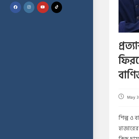
প্রত
ফিরল
বাণিজ্
May 3
শিল্প ও 
হাজারের