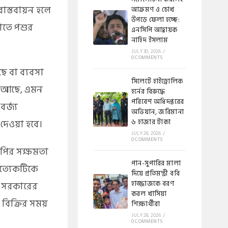
বাস্তবায়ন হলে
আক্রমণ ও চোখ
উপড়ে ফেলা হচ্ছে:
োতে পশুর
এনসিপি আহ্বায়ক
নাহিদ ইসলাম
JULY 30, 2026
/
0 COMMENTS
ছে বা ব্যবসা
​সিলেটে হাইড্রোলিক
তা আছে, এমন
হর্নের বিরুদ্ধে
পরিবেশ অধিদপ্তরের
র্জ্য
অভিযান, জরিমানা
দেওয়া হবে।
৬ হাজার টাকা
JULY 28, 2026
/
0 COMMENTS
টিপির সক্ষমতা
পান-সুপারির মালা
রত্যেকটিকে
দিয়ে প্রতিমন্ত্রী ববি
হাজ্জাজকে বরণ
ে সরকারের
করল খাসিয়া
 বিক্রির সময়
শিক্ষার্থীরা
JULY 28, 2026
/
0 COMMENTS