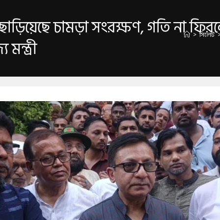
া ছাড়িয়েছে চামড়া সংরক্ষণ, গতি না ফিরলে
>
সিলেট
 মন্ত্রী