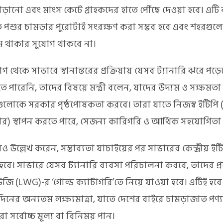
ড়ানো এবং মাংস কেটে গ্রাহকদের হাতে পৌঁছে দেওয়া হবে। এটি 
 পশুর চামড়ার পুরোটাই সংরক্ষণ করা সম্ভব হবে এবং শহরগুল
মে থাকার সুযোগ থাকবে না।
াগ থেকে সাভারে স্থানান্তরের প্রক্রিয়ায় যেসব ট্যানারি ঝরে পড়ে
ে পারেনি, তাদের বিষয়ে মন্ত্রী বলেন, যাদের উদ্যম ও সক্ষম
গুলোকে সরকার পৃষ্ঠপোষকতা করবে। তারা যাতে নিজস্ব ইটিপি (ব
র) স্থাপন করতে পারে, সেজন্য কারিগরি ও আর্থিক সহযোগিতা 
 আরও উল্লেখ করেন, সম্ভাব্যতা যাচাইয়ের পর সাভারের কেন্দ্রীয় ই
বে। সাভারে যেসব ট্যানারি ব্যবসা পরিচালনা করবে, তাদের প্
উজি (LWG)-র ‘গোল্ড ক্যাটাগরি’তে নিয়ে যাওয়া হবে। এটিই হব
নের অন্যতম লক্ষ্যমাত্রা, যাতে দেশের বাইরে চামড়াজাত পণ্য
রা সর্বোচ্চ মূল্য বা বিনিময় পান।