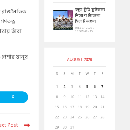
নতুন কুঁড়ি ফুটবলের
ের রাজনৈতিক
শিরোপা জিতলো
ণতন্ত্র
সিলেট অঞ্চল
JULY 27, 2026
/
ত্রায় তাঁরা
0 COMMENTS
ি-পেশার মানুষ
AUGUST 2026
S
S
M
T
W
T
F
1
2
3
4
5
6
7
X
8
9
10
11
12
13
14
15
16
17
18
19
20
21
22
23
24
25
26
27
28
ext Post
29
30
31