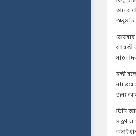
কিছু চা
তাদের প্
অনুমতি 
​রোববার
বার্ষিক
সাংবাদিক
​মন্ত্রী
না। তবে 
জন্য আল
​তিনি আ
মন্ত্রণা
কসাইখানা