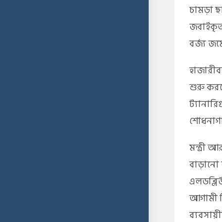
চামড়া ছা
জবাইকৃত
বর্জ্য জ
​হাজারীব
শুরু করত
ট্যানারি
শোধনাগা
​মন্ত্রী
বাড়ানো হ
এলডব্লি
আগামী দি
ব্যবসায়ী