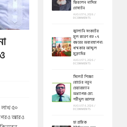
ফিরলেন নাসিম
হোসাইন
AUGUST 6, 2026
/
0 COMMENTS
জ্বালানি সংকটের
মূল কারণ গত ১৭
না
বছরের অব্যবস্থাপনা:
খন্দকার আব্দুল
 ও
মুক্তাদির
AUGUST 5, 2026
/
0 COMMENTS
সিলেট শিক্ষা
বোর্ডের নতুন
চেয়ারম্যান
অধ্যাপক মো.
শহীদুল আলম
৫৬ লাখ ৫০
AUGUST 4, 2026
/
0 COMMENTS
। এরপরও আরও
চা শ্রমিক