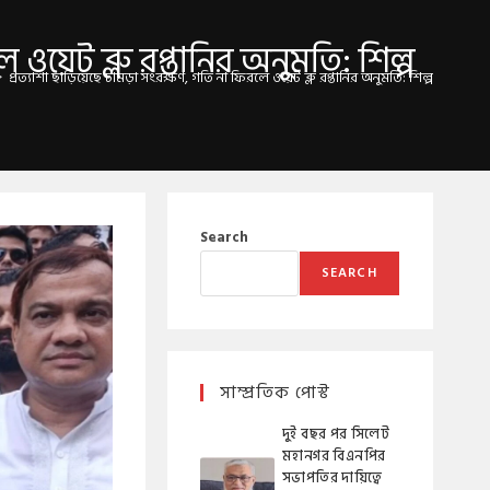
 ওয়েট ব্লু রপ্তানির অনুমতি: শিল্প
>
প্রত্যাশা ছাড়িয়েছে চামড়া সংরক্ষণ, গতি না ফিরলে ওয়েট ব্লু রপ্তানির অনুমতি: শিল্প ও বাণিজ্য মন
Search
SEARCH
সাম্প্রতিক পোস্ট
দুই বছর পর সিলেট
মহানগর বিএনপির
সভাপতির দায়িত্বে