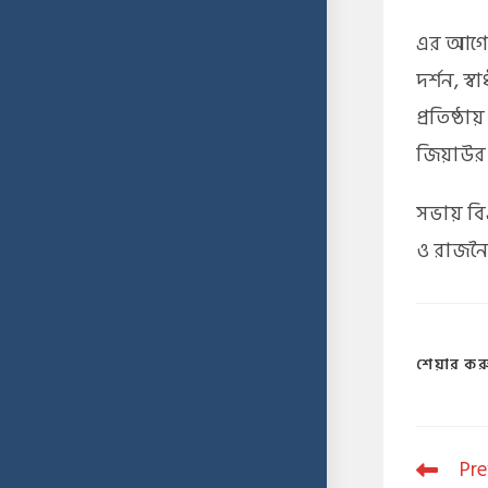
​এর আগে
দর্শন, স
প্রতিষ্ঠা
জিয়াউর 
​সভায় বি
ও রাজনৈত
শেয়ার কর
Pre