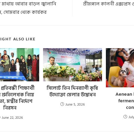
র মাথায় আবার বাড়ল জ্বালানি
শ্রীমঙ্গলে কালনী এক্সপ্রেস ও 
ম, সোমবার থেকে কার্যকর
IGHT ALSO LIKE
্রতিবন্ধী শিক্ষার্থী
সিলেটে তিন দিনব্যাপী কৃষি
Aenean l
 শ্রুতিলেখক নিয়ে
উদ্যোক্তা মেলার উদ্বোধন
fermen
 মন্ত্রীর নির্দেশে
June 5, 2026
con
নিরসন
Jul
June 22, 2026