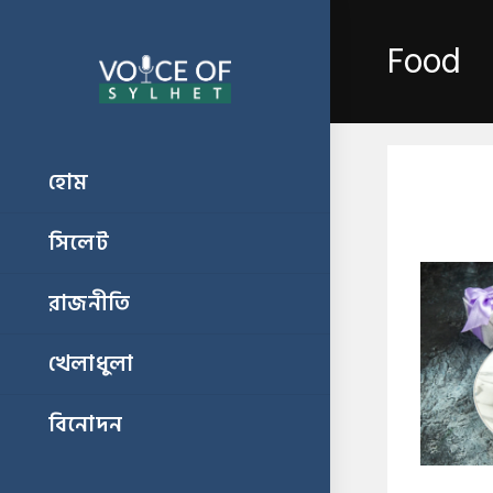
Food
হোম
সিলেট
রাজনীতি
খেলাধুলা
বিনোদন