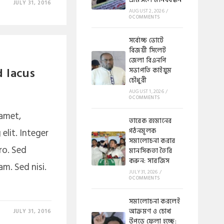
শ্রীমঙ্গলে মানববন্ধন
JULY 31, 2016
AUGUST 2, 2026
/
0 COMMENTS
সর্বোচ্চ ভোটে
বিজয়ী সিলেট
জেলা বিএনপি
 lacus
সভাপতি কাইয়ুম
চৌধুরী
AUGUST 1, 2026
/
0 COMMENTS
 amet,
​​তারেক রহমানের
elit. Integer
গঠনমূলক
সমালোচনা করার
ro. Sed
মানসিকতা তৈরি
করুন: সারজিস
m. Sed nisi.
JULY 31, 2026
/
0 COMMENTS
সমালোচনা করলেই
আক্রমণ ও চোখ
JULY 31, 2016
উপড়ে ফেলা হচ্ছে: