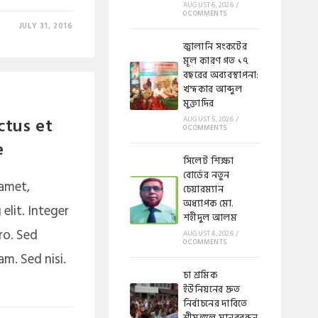
AUGUST 6, 2026
/
0 COMMENTS
JULY 31, 2016
জ্বালানি সংকটের
মূল কারণ গত ১৭
বছরের অব্যবস্থাপনা:
খন্দকার আব্দুল
মুক্তাদির
ctus et
AUGUST 5, 2026
/
0 COMMENTS
e
সিলেট শিক্ষা
বোর্ডের নতুন
 amet,
চেয়ারম্যান
অধ্যাপক মো.
elit. Integer
শহীদুল আলম
ro. Sed
AUGUST 4, 2026
/
0 COMMENTS
m. Sed nisi.
চা শ্রমিক
ইউনিয়নের দ্রুত
নির্বাচনের দাবিতে