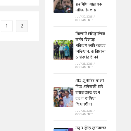
এনসিপি আহ্বায়ক
নাহিদ ইসলাম
JULY 30, 2026
/
0 COMMENTS
1
2
​সিলেটে হাইড্রোলিক
হর্নের বিরুদ্ধে
পরিবেশ অধিদপ্তরের
অভিযান, জরিমানা
৬ হাজার টাকা
JULY 28, 2026
/
0 COMMENTS
পান-সুপারির মালা
দিয়ে প্রতিমন্ত্রী ববি
হাজ্জাজকে বরণ
করল খাসিয়া
শিক্ষার্থীরা
JULY 28, 2026
/
0 COMMENTS
নতুন কুঁড়ি ফুটবলের