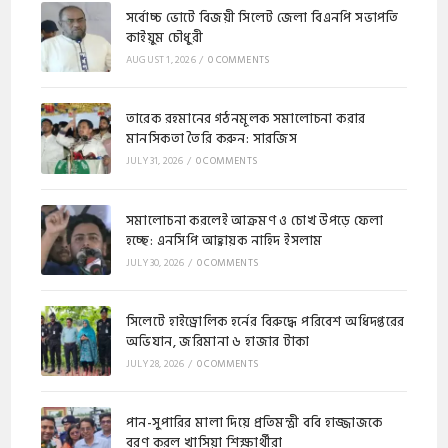
সর্বোচ্চ ভোটে বিজয়ী সিলেট জেলা বিএনপি সভাপতি
কাইয়ুম চৌধুরী
AUGUST 1, 2026
/
0 COMMENTS
​​তারেক রহমানের গঠনমূলক সমালোচনা করার
মানসিকতা তৈরি করুন: সারজিস
JULY 31, 2026
/
0 COMMENTS
সমালোচনা করলেই আক্রমণ ও চোখ উপড়ে ফেলা
হচ্ছে: এনসিপি আহ্বায়ক নাহিদ ইসলাম
JULY 30, 2026
/
0 COMMENTS
​সিলেটে হাইড্রোলিক হর্নের বিরুদ্ধে পরিবেশ অধিদপ্তরের
অভিযান, জরিমানা ৬ হাজার টাকা
JULY 28, 2026
/
0 COMMENTS
পান-সুপারির মালা দিয়ে প্রতিমন্ত্রী ববি হাজ্জাজকে
বরণ করল খাসিয়া শিক্ষার্থীরা