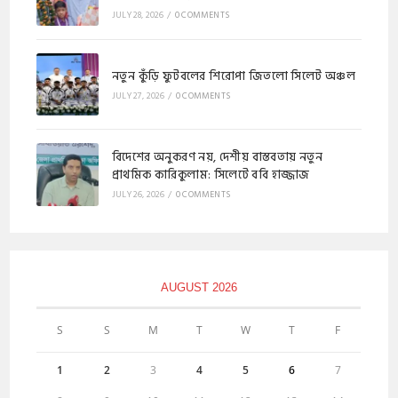
JULY 28, 2026
/
0 COMMENTS
নতুন কুঁড়ি ফুটবলের শিরোপা জিতলো সিলেট অঞ্চল
JULY 27, 2026
/
0 COMMENTS
বিদেশের অনুকরণ নয়, দেশীয় বাস্তবতায় নতুন
প্রাথমিক কারিকুলাম: সিলেটে ববি হাজ্জাজ
JULY 26, 2026
/
0 COMMENTS
AUGUST 2026
S
S
M
T
W
T
F
1
2
3
4
5
6
7